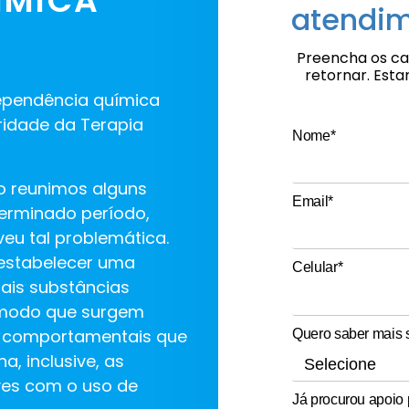
ÍMICA
atendim
Preencha os c
retornar. Est
ependência química
aridade da Terapia
Nome*
o reunimos alguns
Email*
terminado período,
veu tal problemática.
 estabelecer uma
Celular*
mais substâncias
l modo que surgem
 e comportamentais que
Quero saber mais 
, inclusive, as
es com o uso de
Já procurou apoio 