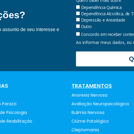
Quero saber mais sobre:
Dependência Química
ações?
Dependência Alcoólica, de 
Depressão e Ansiedade
Outro
 o assunto de seu interesse e
Concordo em receber conteúd
Ao informar meus dados, eu
Q
NAS
TRATAMENTOS
Anorexia Nervosa
 Parazzi
Avaliação Neuropsicológica
 de Psicologia
Bulimia Nervosa
de Reabilitação
Ciúme Patológico
Cleptomania