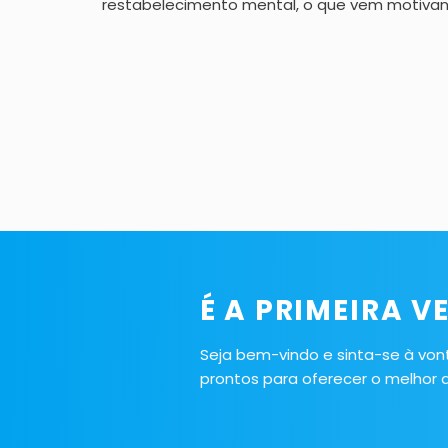
restabelecimento mental, o que vem motivan
É A PRIMEIRA 
Seja bem-vindo e sinta-se à von
prontos para oferecer o melhor a