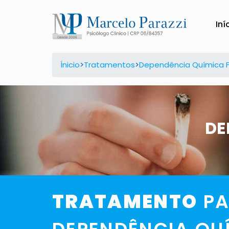
Iní
Dependência Químic
Ínicio
>
Tratamentos
>
Dependência Química 
DE
TRATAMENTO
PA