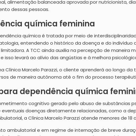
al, alimentação balanceada aprovada por nutricionista, dia
ento dessas pessoas.
ência química feminina
dência química é tratada por meio de interdisciplinarid
atologia, entendendo o histórico da doença e do indivíduo
o limitadora. A TCC ainda auxilia na percepção de maneira
e isso levará ao alívio das angústias e à melhora psicológ
línica Marcelo Parazzi, o cliente aprenderá ao longo da te
cursos de maneira autônoma até o fim do processo terapêuti
para dependência química femini
etimento cognitivo gerado pelo abuso de substâncias psi
 eventuais doenças diretamente relacionadas, como a dep
bulatorial, a Clínica Marcelo Parazzi atende menores de 18
nto ambulatorial e em regime de internação de breve duraç