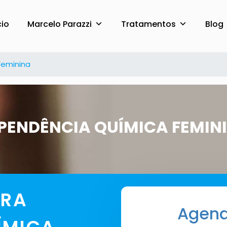
cio
Marcelo Parazzi
Tratamentos
Blog
a Feminina
Feminina
PENDÊNCIA QUÍMICA FEMIN
RA
Agend