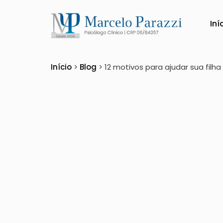
Iní
12 motivos para ajuda
Início
>
Blog
>
12 motivos para ajudar sua filha