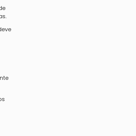
ode
as.
deve
nte
os