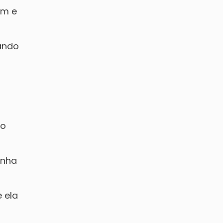
am e
xando
to
onha
 ela