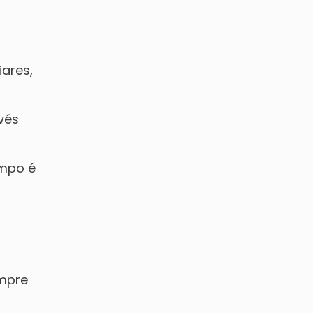
iares,
vés
empo é
mpre