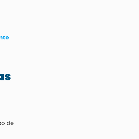
nte
as
so de