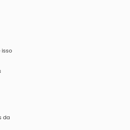
 isso
s
s da