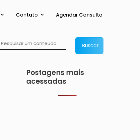
Contato
Agendar Consulta
r das drogas o mais r
Buscar
Postagens mais
acessadas