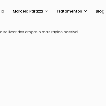
cio
Marcelo Parazzi
Tratamentos
Blog
r sua filha a se livra
 a se livrar das drogas o mais rápido possível