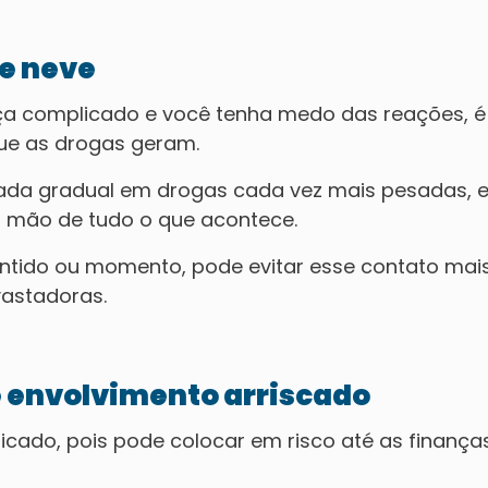
de neve
eça complicado e você tenha medo das reações, é
 que as drogas geram.
rada gradual em drogas cada vez mais pesadas, e
r mão de tudo o que acontece.
entido ou momento, pode evitar esse contato mai
astadoras.
e envolvimento arriscado
licado, pois pode colocar em risco até as finança