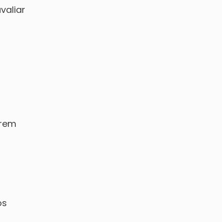
valiar
arem
os