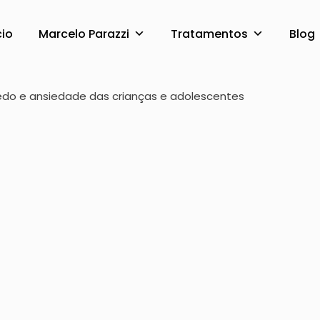
cio
Marcelo Parazzi
Tratamentos
Blog
r com o medo e ansie
edo e ansiedade das crianças e adolescentes