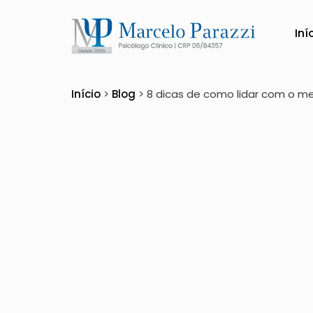
Iní
8 dicas de como lida
Início
>
Blog
>
8 dicas de como lidar com o m