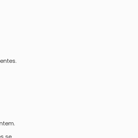
entes.
entem.
s se