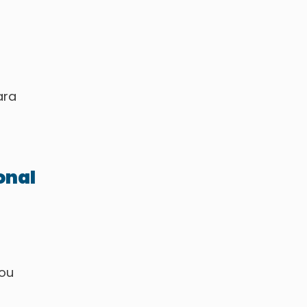
ara
onal
 ou