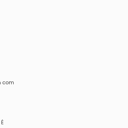
em com
 É