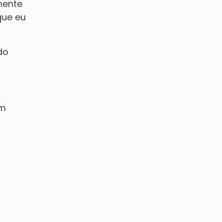
mente
que eu
do
em