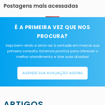
Postagens mais acessadas
É A PRIMEIRA VEZ QUE NOS
PROCURA?
Seja bem-vindo e sinta-se à vontade em marcar sua
primeira consulta. Estamos prontos para oferecer o
melhor atendimento e tirar suas dúvidas!
AGENDE SUA AVALIAÇÃO AGORA
ARTIGOS