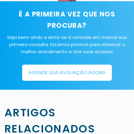
É A PRIMEIRA VEZ QUE NOS
PROCURA?
Seja bem-vindo e sinta-se à vontade em marcar sua
primeira consulta. Estamos prontos para oferecer o
melhor atendimento e tirar suas dúvidas!
AGENDE SUA AVALIAÇÃO AGORA
ARTIGOS
RELACIONADOS