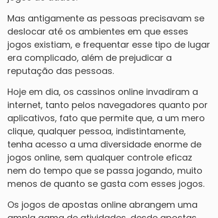
Mas antigamente as pessoas precisavam se
deslocar até os ambientes em que esses
jogos existiam, e frequentar esse tipo de lugar
era complicado, além de prejudicar a
reputação das pessoas.
Hoje em dia, os cassinos online invadiram a
internet, tanto pelos navegadores quanto por
aplicativos, fato que permite que, a um mero
clique, qualquer pessoa, indistintamente,
tenha acesso a uma diversidade enorme de
jogos online, sem qualquer controle eficaz
nem do tempo que se passa jogando, muito
menos de quanto se gasta com esses jogos.
Os jogos de apostas online abrangem uma
ampla gama de atividades, desde apostas