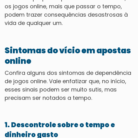
os jogos online, mais que passar o tempo,
podem trazer consequências desastrosas à
vida de qualquer um.
Sintomas do vício em apostas
online
Confira alguns dos sintomas de dependência
de jogos online. Vale enfatizar que, no início,
esses sinais podem ser muito sutis, mas
precisam ser notados a tempo.
1. Descontrole sobre o tempo e
dinheiro gasto