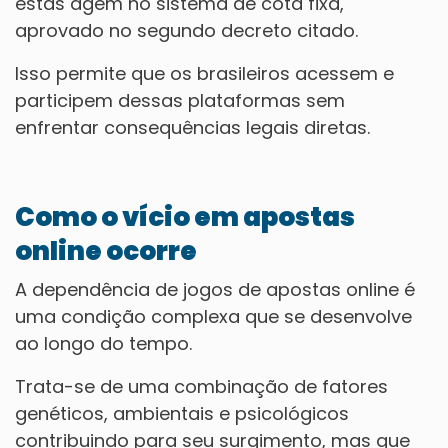
estas agem no sistema de cota fixa,
aprovado no segundo decreto citado.
Isso permite que os brasileiros acessem e
participem dessas plataformas sem
enfrentar consequências legais diretas.
Como o vício em apostas
online ocorre
A dependência de jogos de apostas online é
uma condição complexa que se desenvolve
ao longo do tempo.
Trata-se de uma combinação de fatores
genéticos, ambientais e psicológicos
contribuindo para seu surgimento, mas que