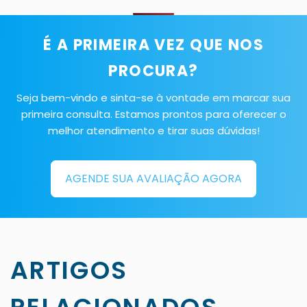
É A PRIMEIRA VEZ QUE NOS
PROCURA?
Seja bem-vindo e sinta-se à vontade em marcar sua
primeira consulta. Estamos prontos para oferecer o
melhor atendimento e tirar suas dúvidas!
AGENDE SUA AVALIAÇÃO AGORA
ARTIGOS