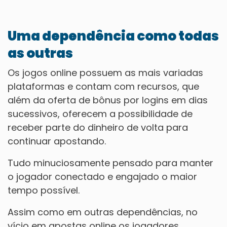
Uma dependência como todas
as outras
Os jogos online possuem as mais variadas
plataformas e contam com recursos, que
além da oferta de bônus por logins em dias
sucessivos, oferecem a possibilidade de
receber parte do dinheiro de volta para
continuar apostando.
Tudo minuciosamente pensado para manter
o jogador conectado e engajado o maior
tempo possível.
Assim como em outras dependências, no
vício em apostas online os jogadores