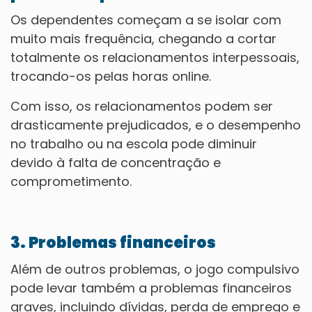
Os dependentes começam a se isolar com
muito mais frequência, chegando a cortar
totalmente os relacionamentos interpessoais,
trocando-os pelas horas online.
Com isso, os relacionamentos podem ser
drasticamente prejudicados, e o desempenho
no trabalho ou na escola pode diminuir
devido à falta de concentração e
comprometimento.
3. Problemas financeiros
Além de outros problemas, o jogo compulsivo
pode levar também a problemas financeiros
graves, incluindo dívidas, perda de emprego e