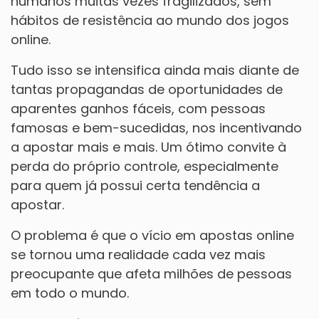
humanos muitas vezes fragilizados, sem
hábitos de resistência ao mundo dos jogos
online.
Tudo isso se intensifica ainda mais diante de
tantas propagandas de oportunidades de
aparentes ganhos fáceis, com pessoas
famosas e bem-sucedidas, nos incentivando
a apostar mais e mais. Um ótimo convite à
perda do próprio controle, especialmente
para quem já possui certa tendência a
apostar.
O problema é que o vício em apostas online
se tornou uma realidade cada vez mais
preocupante que afeta milhões de pessoas
em todo o mundo.