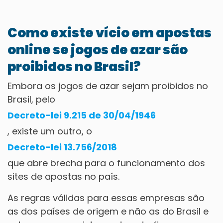
Como existe vício em apostas
online se jogos de azar são
proibidos no Brasil?
Embora os jogos de azar sejam proibidos no
Brasil, pelo
Decreto-lei 9.215 de 30/04/1946
, existe um outro, o
Decreto-lei 13.756/2018
que abre brecha para o funcionamento dos
sites de apostas no país.
As regras válidas para essas empresas são
as dos países de origem e não as do Brasil e