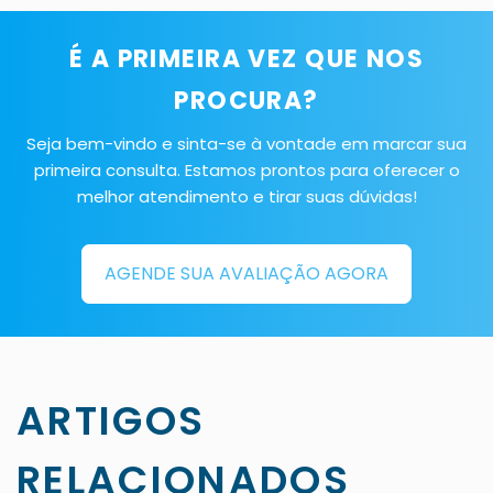
É A PRIMEIRA VEZ QUE NOS
PROCURA?
Seja bem-vindo e sinta-se à vontade em marcar sua
primeira consulta. Estamos prontos para oferecer o
melhor atendimento e tirar suas dúvidas!
AGENDE SUA AVALIAÇÃO AGORA
ARTIGOS
RELACIONADOS