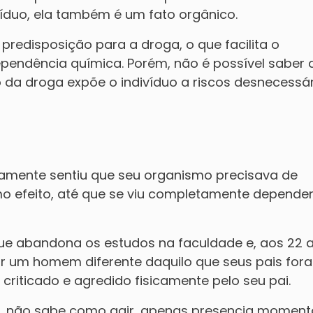
ivíduo, ela também é um fato orgânico.
redisposição para a droga, o que facilita o
endência química. Porém, não é possível saber
 da droga expõe o indivíduo a riscos desnecessár
vamente sentiu que seu organismo precisava de
o efeito, até que se viu completamente depende
que abandona os estudos na faculdade e, aos 22 
r um homem diferente daquilo que seus pais for
criticado e agredido fisicamente pelo seu pai.
ção, não sabe como agir, apenas presencia momen