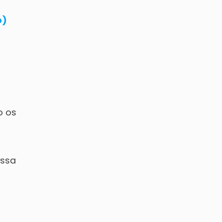
o)
o os
essa