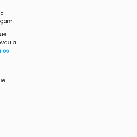
18
meçam.
que
evou a
 os
ue