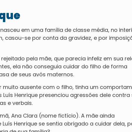
ique
, nasceu em uma família de classe média, no inter
m, casou-se por conta da gravidez, e por imposiç
rejeitado pela mãe, que parecia infeliz em sua re
tes, ela não conseguia cuidar do filho de forma
asa de seus avós maternos.
ser muito ausente com o filho, tinha um comporta
s Luís Henrique presenciou agressões dele contra
s e verbais.
mã, Ana Clara (nome fictício). A mãe ainda
uís Henrique se sentia obrigado a cuidar dela, p
ria de sua família?