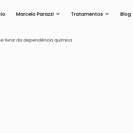
cio
Marcelo Parazzi
Tratamentos
Blog
conseguiu se livrar 
e livrar da dependência química