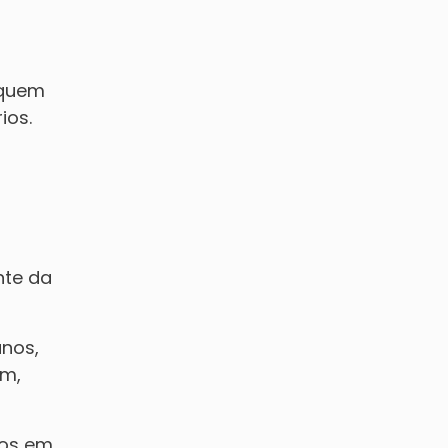
 quem
ios.
nte da
anos,
am,
tos em