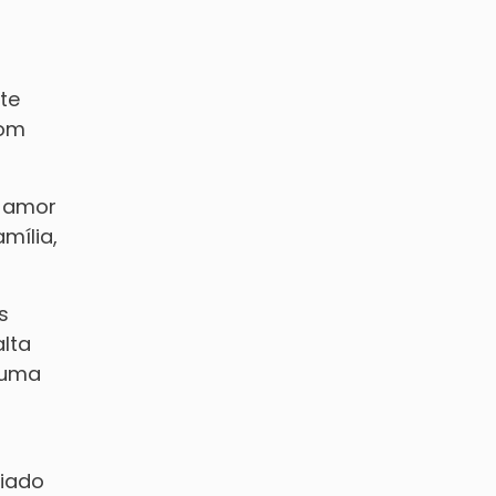
te
com
m amor
mília,
s
lta
 uma
.
ciado