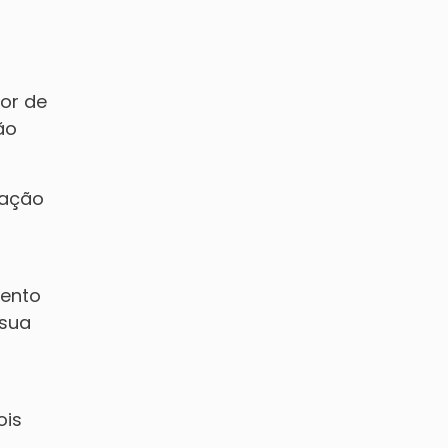
ior de
ão
lação
mento
 sua
ois