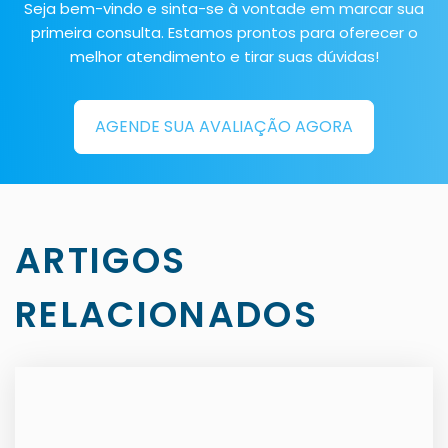
Seja bem-vindo e sinta-se à vontade em marcar sua
primeira consulta. Estamos prontos para oferecer o
melhor atendimento e tirar suas dúvidas!
AGENDE SUA AVALIAÇÃO AGORA
ARTIGOS
RELACIONADOS