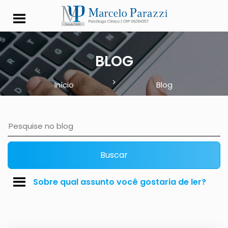
Dependência da Intern
BLOG
>
Início
Blog
Buscar
Sobre qual assunto você gostaria de ler?