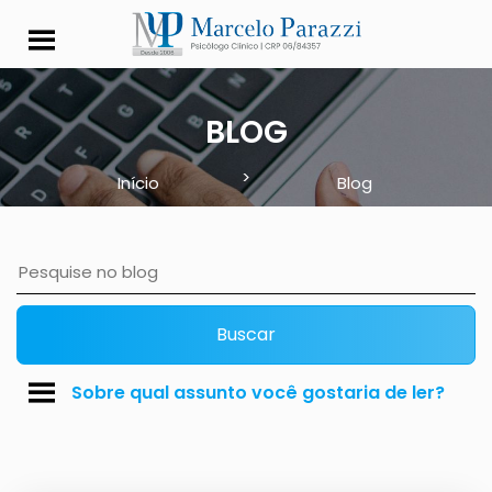
A que e a quem serve
BLOG
>
Início
Blog
Buscar
Sobre qual assunto você gostaria de ler?