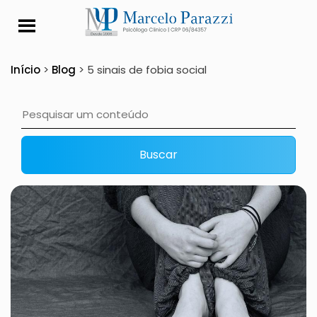
5 sinais de fobia soci
Início
>
Blog
>
5 sinais de fobia social
Buscar