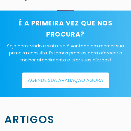
É A PRIMEIRA VEZ QUE NOS
PROCURA?
Seja bem-vindo e sinta-se à vontade em marcar sua
primeira consulta. Estamos prontos para oferecer o
melhor atendimento e tirar suas dúvidas!
AGENDE SUA AVALIAÇÃO AGORA
ARTIGOS