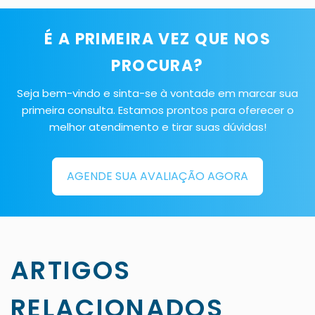
É A PRIMEIRA VEZ QUE NOS
PROCURA?
Seja bem-vindo e sinta-se à vontade em marcar sua
primeira consulta. Estamos prontos para oferecer o
melhor atendimento e tirar suas dúvidas!
AGENDE SUA AVALIAÇÃO AGORA
ARTIGOS
RELACIONADOS