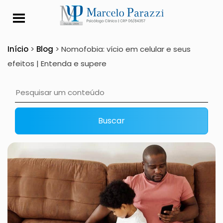
Nomofobia: vício em c
Início
>
Blog
>
Nomofobia: vício em celular e seus
efeitos | Entenda e supere
Buscar