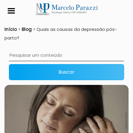
Quais as causas da 
Início
>
Blog
>
Quais as causas da depressão pós-
parto?
Buscar