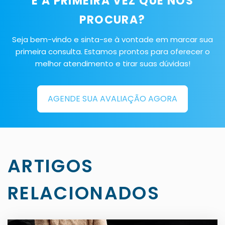
É A PRIMEIRA VEZ QUE NOS
PROCURA?
Seja bem-vindo e sinta-se à vontade em marcar sua
primeira consulta. Estamos prontos para oferecer o
melhor atendimento e tirar suas dúvidas!
AGENDE SUA AVALIAÇÃO AGORA
ARTIGOS
RELACIONADOS