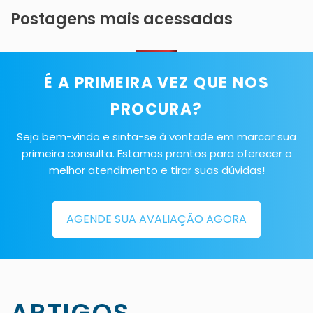
Postagens mais acessadas
É A PRIMEIRA VEZ QUE NOS
PROCURA?
Seja bem-vindo e sinta-se à vontade em marcar sua
primeira consulta. Estamos prontos para oferecer o
melhor atendimento e tirar suas dúvidas!
AGENDE SUA AVALIAÇÃO AGORA
ARTIGOS