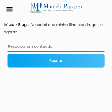
Descobri que minha f
Início
>
Blog
>
Descobri que minha filha usa drogas, e
agora?
Buscar