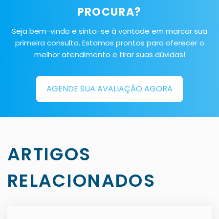
PROCURA?
Seja bem-vindo e sinta-se à vontade em marcar sua
primeira consulta. Estamos prontos para oferecer o
melhor atendimento e tirar suas dúvidas!
AGENDE SUA AVALIAÇÃO AGORA
ARTIGOS
RELACIONADOS